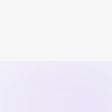
5 Esercizi per Rafforzare la
Complicità di Co...
Cinque pratiche quotidiane e semplici che
trasformano distanza e routi...
Continua a leggere
Scritto da
Il Team di Miosessuologo
14
April
2026
Relazioni
Inizia ora