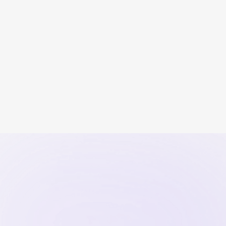
5 Esercizi per Rafforzare la
Complicità di Co...
Cinque pratiche quotidiane e semplici che
trasformano distanza e routi...
Continua a leggere
Scritto da
Il Team di Miosessuologo
14
April
2026
Relazioni