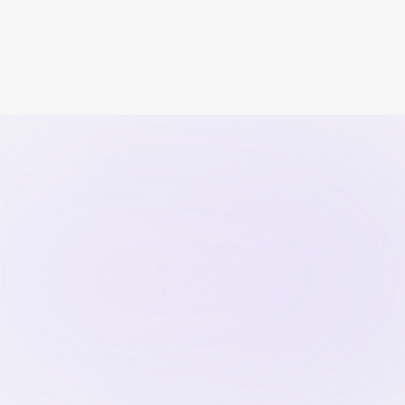
trasformano distanza e routi...
Continua a leggere
Scritto da
Il Team di Miosessuologo
14
April
2026
Relazioni
Inizia ora
Trova il
sessuologo
adatto in 1 minuto