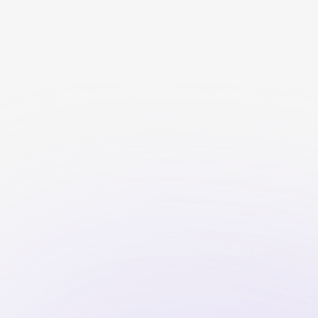
Dipendenza Affettiva: 10
Segnali da Riconosce...
La dipendenza affettiva in 10 segnali:
ansia, gelosia, perdita d'ident...
Continua a leggere
Scritto da
Il Team di Miosessuologo
15
April
2026
News
Company News
Ask the Sexologist
Legà
Relazioni