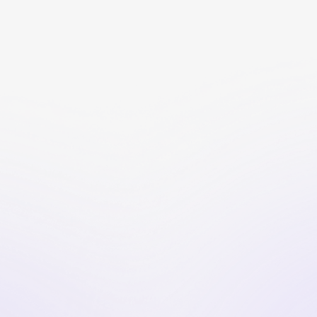
1
mi
Lègami
Geografie dell’essere
Benessere emotivo
Relazioni
Dipen