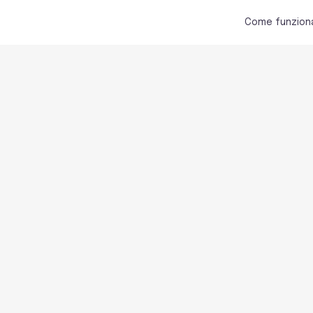
Come funzion
Company
Ask the
News
News
Sexologist