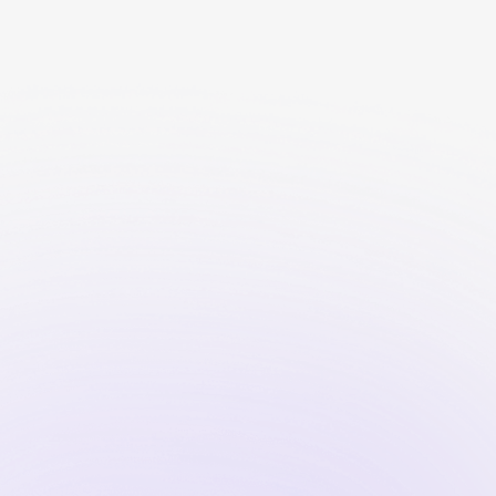
denze affettive
Sessuologia