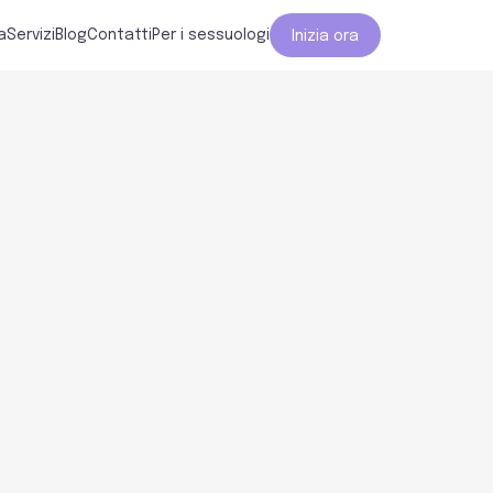
a
Servizi
Blog
Contatti
Per i sessuologi
Inizia ora
Geografie
Benessere
Legàmi
Lègami
Rel
dell’essere
emotivo