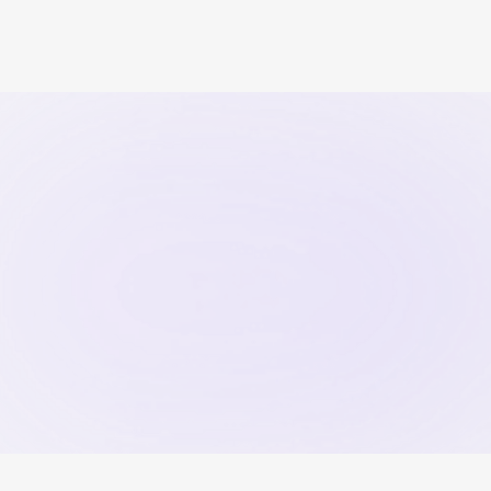
Scritto da
Il Team di Miosessuologo
17
April
2026
Sessuologia
Inizia ora
Trova il
sessuologo
adatto in 1 minuto