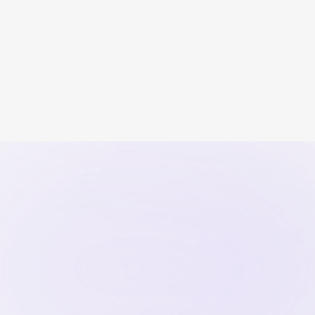
Sessuologo o Psicologo: Differenze e
Quando R...
Guida pratica sulle differenze tra sessuologo e
psicologo, quando cons...
Continua a leggere
Scritto da
Il Team di Miosessuologo
17
April
2026
Sessuologia
Inizia ora
Trova il
sessuologo
adatto in 1 minuto