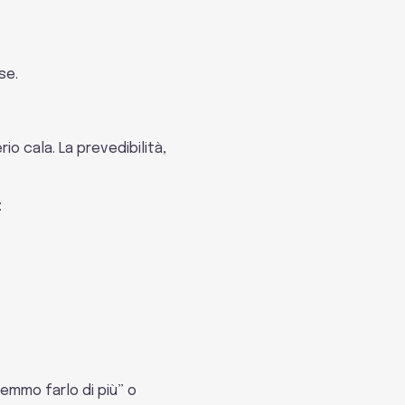
se.
o cala. La prevedibilità,
:
remmo farlo di più” o