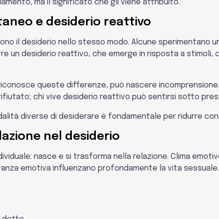
iamento, ma il significato che gli viene attribuito.
aneo e desiderio reattivo
vono il desiderio nello stesso modo. Alcune sperimentano u
tre un desiderio reattivo, che emerge in risposta a stimoli,
iconosce queste differenze, può nascere incomprensione. 
fiutato; chi vive desiderio reattivo può sentirsi sotto pres
ità diverse di desiderare è fondamentale per ridurre conflit
elazione nel desiderio
ndividuale: nasce e si trasforma nella relazione. Clima emot
distanza emotiva influenzano profondamente la vita sessuale.