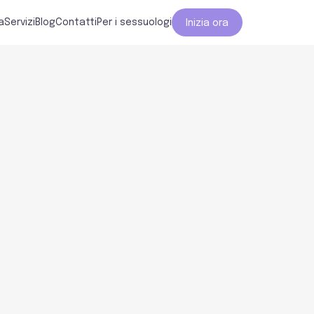
a
Servizi
Blog
Contatti
Per i sessuologi
Inizia ora