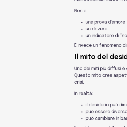
Non è:
una prova d’amore
un dovere
un indicatore di “n
È invece un fenomeno din
Il mito del des
Uno dei miti più diffusi
Questo mito crea aspett
crisi.
In realtà:
il desiderio può di
può essere diverso
può cambiare in base