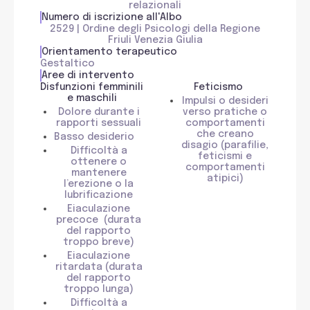
relazionali
Numero di iscrizione all'Albo
2529 | Ordine degli Psicologi della Regione
Friuli Venezia Giulia
Orientamento terapeutico
Gestaltico
Aree di intervento
Disfunzioni femminili
Feticismo
e maschili
Impulsi o desideri
Dolore durante i
verso pratiche o
rapporti sessuali
comportamenti
che creano
Basso desiderio
disagio (parafilie,
Difficoltà a
feticismi e
ottenere o
comportamenti
mantenere
atipici)
l’erezione o la
lubrificazione
Eiaculazione
precoce (durata
del rapporto
troppo breve)
Eiaculazione
ritardata (durata
del rapporto
troppo lunga)
Difficoltà a