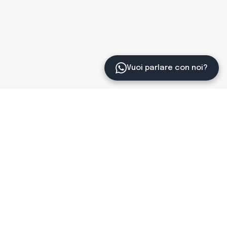
Vuoi parlare con noi?
Legal
Informativa Privacy
Cookie Policy
Termini e Condizioni
© 2025 miosessuologo.it
Tutti i diritti riservati