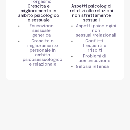
l’orgasmo
Crescita e
Aspetti psicologici
miglioramento in
relativi alle relazioni
ambito psicologico
non strettamente
e sessuale
sessuali
Educazione
Aspetti psicologici
sessuale
non
generica
sessuali/relazionali
Crescita o
Conflitti
miglioramento
frequenti e
personale in
irrisolti
ambito
Problemi di
psicosessuologico
comunicazione
e relazionale
Gelosia intensa