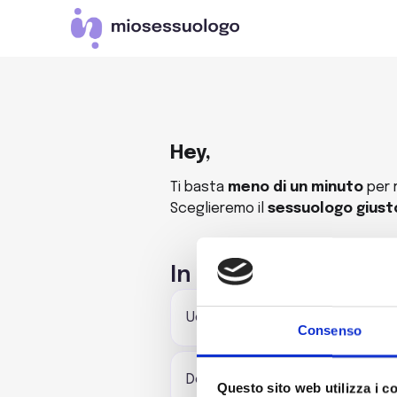
Hey,
Ti basta
meno di un minuto
per 
Sceglieremo il
sessuologo giust
In quale genere ti id
Uomo
Consenso
Donna
Questo sito web utilizza i c