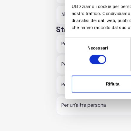
Utilizziamo i cookie per perso
nostro traffico. Condividiamo 
Altro
di analisi dei dati web, pubbl
che hanno raccolto dal suo uti
Stai compilando per 
Selezione
Per me
Necessari
del
consenso
Per il mio partner
Rifiuta
Per la coppia
Per un'altra persona